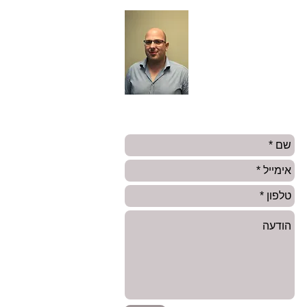
שי רוזנבלום
טלפון ראשי:
0542370237