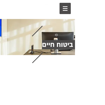
ביטוח חיים
אתי תיתן
מנהלת תיקי לקוחות
טל:
03-9270676
eti@reshef-bit.co.il