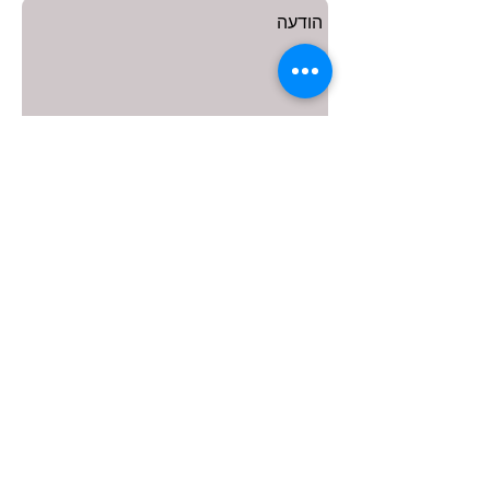
שליחה
ביטוח עובדים זרים
|
מסלקה
פנסיוניים
|
ביטוח ניסויים קליניים
|
ביטוח
תאונות אישיות
|
תנאים סוציאליים
|
ביטוח
עסק
|
ביטוח נסיעות לחו"ל
|
ביטוח סיכונים
מיוחדים
|
ביטוח דירקטורים
|
ביטוח חבות
המוצר
|
ביטוח מערכות סולאריות
|
ביטוח
Critical Trials
|
אחריות מקצועית
Insurance Israel
|
Liability Insurance
Israel
|
Professional Liability
Israel
|
Medical Product Liability