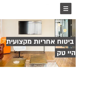
ביטוח אחריות מקצועית
היי טק
עו״ד שי רוזנבלום
מנהל צוות סיכונים מיוחדים
טלפון:
03-6142121
0504455726