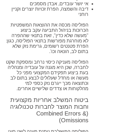
אי יושר עובדים, אבדן מסמכים
דיבה והשמצה, הפרת זכויות יוצרים וקניין
רוחני
הפוליסה מכסה את ההוצאות המשפטיות
הכרוכות בניהול התביעה עקב ביצוע
"מעשה שלא כדין", זאת בתנאי שההפרה
לא מוחרגת מפורשות בתנאי הפוליסה, כגון:
הפרת פטנטים רשומים, גרימת נזק שלא
בתום לב, הונאה וכו'.
הפוליסה מעניקה כיסוי נרחב ומספקת שקט
לחברה, שכן היא מגנה על עובדיה ומנהליה
בעת ביצוע תפקידם המקצועי מפני כל
מעשה או מחדל שעלולים לבצע בתום לב
וכתוצאה מכך ייגרם נזק כספי למי
מהלקוחות או צדדים שלישיים אחרים.
ביטוח המשלב אחריות מקצועית
וחבות המוצר לחברות טכנולוגיה
(Combined Errors &
Omissions)
הפוליסה המשולבת נותנת מענה לשני סוגי