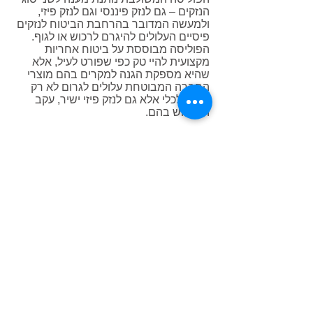
הנזקים – גם לנזק פיננסי וגם לנזק פיזי,
ולמעשה המדובר בהרחבת הביטוח לנזקים
פיסיים העלולים להיגרם לרכוש או לגוף.
הפוליסה מבוססת על ביטוח אחריות
מקצועית להיי טק כפי שפורט לעיל, אלא
שהיא מספקת הגנה למקרים בהם מוצרי
החברה המבוטחת עלולים לגרום לא רק
לנזק כלכלי אלא גם לנזק פיזי ישיר, עקב
השימוש בהם.
מי זקוק לביטוח אחריות מקצועית
היי טק?
הביטוחים המוצעים מיועדים לחברות
העוסקות בתחום הטכנולוגיה העילית, כגון:
חברות תוכנה, אינטרנט, חומרה
ואלקטרוניקה וכל עיסוק אחר הנופל תחת
הגדרה של טכנולוגיות ההיי טק.
ברשף מתמחים בביטוחים אלו ויודעים
להתאים את הפוליסה לצרכי הלקוח, זאת
בהתאם לחשיפות להן הוא נתון בעיסוקו
המקצועי.
ביטוחים נוספים רלוונטיים להיי