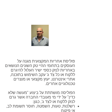
אימייל:
ShayR@amnongur.co.il
פוליסת אחריות המקצועית מגנה על
העוסקים בתחומי ההיי טק השונים הנושאים
באחריות לנזק כספי ישיר העלול להיגרם
ללקוח או כל צד ג' עקב השימוש בתוכנה,
אתרי אינטרנט, יעוץ מקצועי או מוצרים
טכנולוגיים אחרים.
הפוליסה מושתתת על ביצוע "מעשה שלא
כדין" על ידי מי מעובדי החברה אשר גרם
לנזק ללקוח או לצד ג', כגון:
רשלנות, טעות, השמטה, חוסר תשומת לב,
אי פיקוח