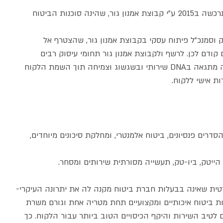
רשף סוכנות לביטוח נוסדה במאי 1994, ונרכשה ב2015 ע"י קבוצת אמנון גור, שהינה סוכנות הביטוח
תיק וסמנכ"ל פיתוח עסקי בקבוצת אמנון גור, שהצטרף אל
ודם לכן. לרשף ולקבוצת אמנון גור תחומי עיסוק רבים
והכשרות מקיפות בניהול סיכונים. החברה מתגאה בDNA שירותי ובשגשוג וצמיחה תוך השמת הלקוח
ת אישי ללקוח.
רים פנסיונים, ביטוח אלמנטרי, ומחלקת סיכונים מיוחדים,
ייטק, ביו-טק, תעשייה מסורתית שירותים ומסחר.
טית שאינה בבעלות חברת ביטוח מקנה לה את יתרונה העיקרי-
ות ביטוח איכותיים ומקצועיים תחת מטריה אחת וגורם משרת
לטיב השירות והיקף הכיסויים הטוב ביותר עבור הלקוח. כך