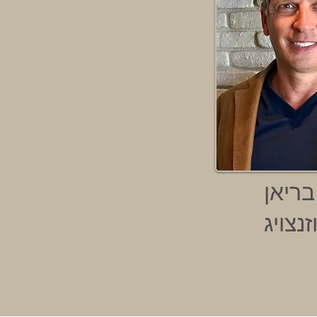
בריאן
זנצויג