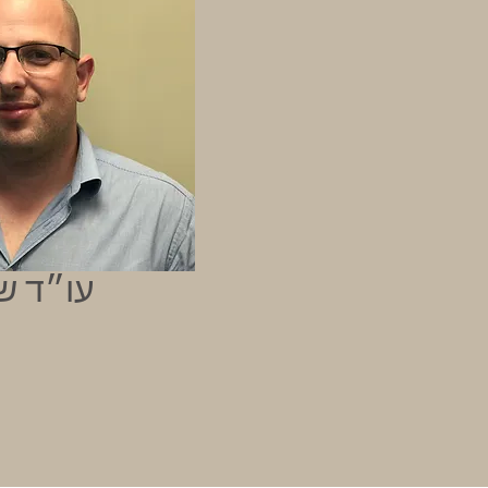
עו״ד שי