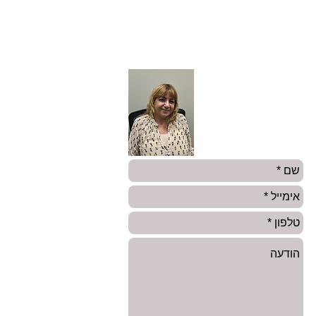
פנינה פרץ
מנהלת מח׳
אלמנטרי עסקי
טלפון ראשי:
050-3036420