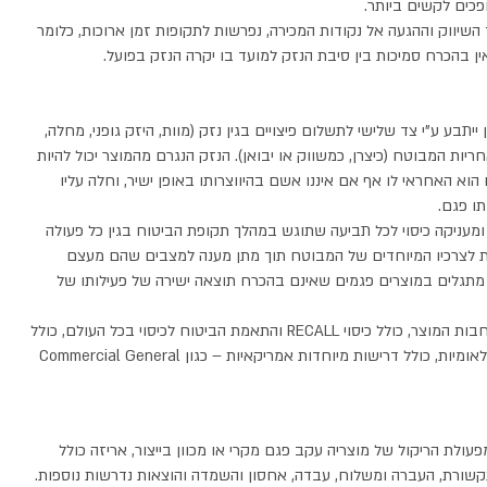
ופכים לקשים ביותר.
השיווק וההגעה אל נקודות המכירה, נפרשות לתקופות זמן ארוכות, כלומר
ין בהכרח סמיכות בין סיבת הנזק למועד בו יקרה הנזק בפועל.
בע ע"י צד שלישי לתשלום פיצויים בגין נזק (מוות, היזק גופני, מחלה,
יות המבוטח (כיצרן, כמשווק או יבואן). הנזק הנגרם מהמוצר יכול להיות
א האחראי לו אף אם איננו אשם בהיווצרותו באופן ישיר, וחלה עליו
ו פגם.
 ומעניקה כיסוי לכל תביעה שתוגש במהלך תקופת הביטוח בגין כל פעולה
ת לצרכיו המיוחדים של המבוטח תוך מתן מענה למצבים שהם מעצם
 מתגלים במוצרים פגמים שאינם בהכרח תוצאה ישירה של פעילותו של
סוכנות רשף מתמחה בסוגים שונים של ביטוח חבות המוצר, כולל כיסוי RECALL והתאמת הביטוח לכיסוי בכל העולם, כולל
ארה"ב. ביכולתנו לערוך פוליסות לפי דרישות בינלאומיות, כולל דרישות מיוחדות אמריקאיות – כגון Commercial General
עולת הריקול של מוצריה עקב פגם מקרי או מכוון בייצור, אריזה כולל
תקשורת, העברה ומשלוח, עבדה, אחסון והשמדה והוצאות נדרשות נוספות.