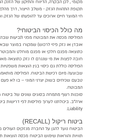
מקומי , לכן הבקרה, הדיווח והתיקון של הזנק ה
תקופת התהוות הנזק - משלב הייצור, דרך מהלך 
חי המוצר חיים ארוכים עד להופעתו של הנזק וא
מה כולל הכיסוי הביטוחי?
הפוליסה מכסה את המבוטח מפני תביעות שבהן יית
אובדן או נזק פיזי לרכוש) שמקורו במוצר שבאחר
כתוצאה מפגם חלקי או מפגם מוחלט והמבוטח הו
חובה לפצות את מי שנגרם לו נזק כתוצאה מאות
הפוליסה כוללת גם כיסוי בגין הוצאות משפטיות
שבוצעה מיום רכישת הביטוח. הפוליסה מותאמ
טבעם שכיחים בשוק יצרני המוני – בו לא פעם
המבוטח.
Liability.
ביטוח ריקול (RECALL)
הביטוח נועד להגן על החברה מנזקים העולים מפ
תוויות והוראות שימוש הביטוח מכסה הוצאות 