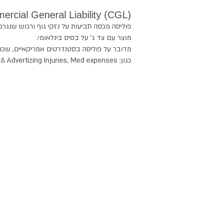
(Commercial General Liability (CGL:
פוליסה מכסה תביעות על נזקי גוף ורכוש שנגר
מוצר עם צד ג' על בסיס בינלאומי.
מדובר על פוליסה בסטנדרטים אמריקאיים, שכולל
כגון: Personal & Advertizing Injuries, Med expenses , כוללת כיסוי למשווקי החברה.
ביטוח עובדים זרים
|
מסלקה פנסיוניים
 Insurance Israel
|
Liability Insurance
rael