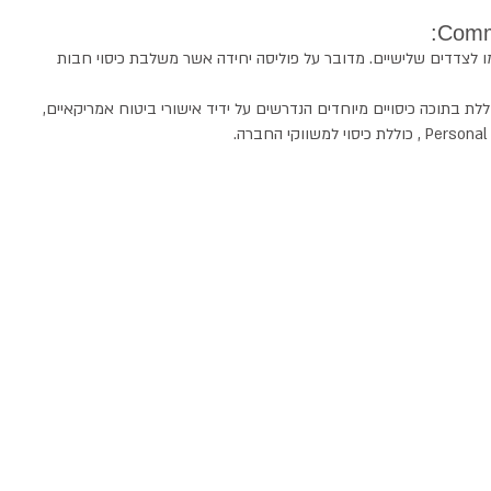
מו לצדדים שלישיים. מדובר על פוליסה יחידה אשר משלבת כיסוי חבות
ת בתוכה כיסויים מיוחדים הנדרשים על ידיד אישורי ביטוח אמריקאיים,
לראש הדף
|
ביטוח ניסויים קליניים
|
ביטוח תאונות אישיות
|
תנאים סוציאליים
|
ביטוח עסק
Critical Trials
|
מיוחדים
|
ביטוח דירקטורים
|
ביטוח חבות המוצר
|
ביטוח מער
el
|
Professional Liability Israel
|
Medical Product Liability Insurance Is