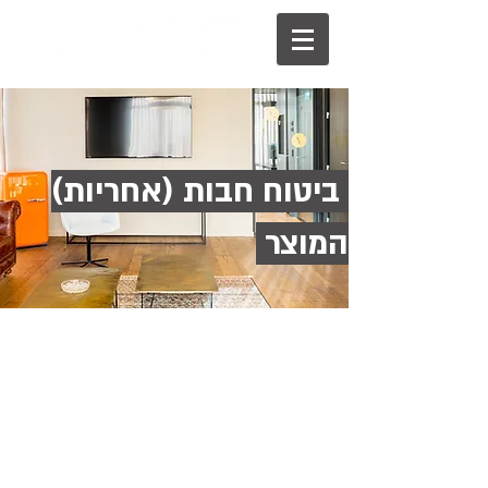
ביטוח חבות (אחריות)
המוצר
עו״ד שי רוזנבלום
שי רוזנבלום
מנהל צוות סיכונים מיוחדים
טלפון:
03-6142121
0504455726