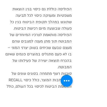
הפוליסה כוללת גם כיסוי בגין הוצאות
משפטיות ומעניקה כיסוי לכל תביעה
שתוגש במהלך תקופת הביטוח בגין כל
פעולה שבוצעה מיום רכישת הביטוח.
הפוליסה מותאמת לצרכיו המיוחדים של
המבוטח תוך מתן מענה למצבים שהם
מעצם טבעם שכיחים בשוק יצרני המוני –
בו לא פעם מתגלים במוצרים פגמים שאינם
בהכרח תוצאה ישירה של פעילותו של
המבוטח.
סוכנות רשף מתמחה בסוגים שונים של
ביטוח חבות המוצר, כולל כיסוי RECALL
והתאמת הביטוח לכיסוי בכל העולם, כולל
ארה"ב. ביכולתנו לערוך פוליסות לפי
דרישות בינלאומיות, כולל דרישות מיוחדות
אמריקאיות – כגון Commercial General