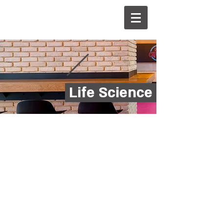
Life Science
עו״ד שי רוזנבלום
שי רוזנבלום
מנהל צוות סיכונים
מיוחדים
טלפון ראשי:
0504455726