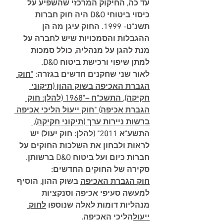
עד כה, החיקוק המרכזי שהשפיע על 
כיסוי ביטוחי D&O היה חוק חברות 
תשנ"ט- 1999. החוק עיגן מה הן 
ההגבלות והסמכויות שיש לחברה על 
מנת להגן על מנהליה, כולל סמכות 
למתן שיפוי ורכישת ביטוח D&O.
לאור שני שחקנים חדשים בגזרה: 
"חוק 
הגברת האכיפה בשוק ההון (תיקוני 
חקיקה), התשכ"ח –"1968 (להלן: חוק 
הגברת אכיפה) "חוק ייעול הליכי אכיפה 
ברשות ניירות ערך (תיקוני חקיקה), 
התשע"א 2011"
 (להלן: חוק יעול) יש 
לראות ולבחון את השלכות החוקים על 
חברות כיום ועל ביטוח D&O ברשותן.
סקירה של החוקים החדשים:
חוק הגברת האכיפה
 בשוק ההון, הוסיף 
למעשה סעיפי אכיפה וסנקציות 
מנהליות דומות לאלה שנוספו 
לחוק 
ייעול
הליכי האכיפה.