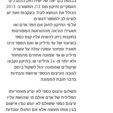
בכנסת בקריאה שלישית חוק ההגבלים 
העסקיים (תיקון מס' 13), התשע"ב- 2013, 
הכולל את הנושא לעיל. בעקבות זאת יש 
לשים לב למספר דגשים:
על פי התיקון לחוק אם הפר אדם (או 
תאגיד) הוראה מההוראות המפורטות 
בתקנות ניתן להשית עליו קנס כספי 
בשיעור של עד מיליון ₪ ואם המפר הינו 
תאגיד ומחזור עסקיו עולה על עשרה 
מיליון ₪ עד שמונה אחוזים מהמחזור 
ולא יותר מ- 24 מיליוני ₪. בתיקון נקבעו 
שיקולים שממונה יכול לשקול ביחס 
לגובה העיצום הכספי שיושת והנחיות 
בדבר חובת הממונה.
תשלום עיצום כספי לא יגרע מאחריותו 
הפלילית של אדם אולם מי שהושת עליו 
עיצום כספי ששולם לא יוגש נגדו אישום 
בגין אותו מעשה אלא אם התגלו עובדות 